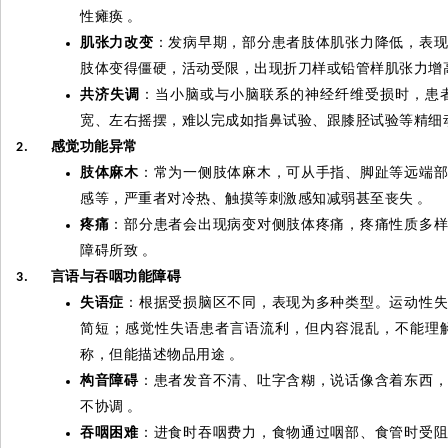
性瘫痪
。
肌张力改变
：发病早期，部分患者肢体肌张力降低，表
肢体变得僵硬，活动受限，出现折刀样或铅管样肌张力增
共济失调
：当小脑或与小脑联系的神经纤维受损时，患
宽、左右摇摆，难以完成如指鼻试验、跟膝胫试验等精细
感觉功能异常
2.
肢体麻木
：常为一侧肢体麻木，可从手指、脚趾等远端
感等，严重者对冷热、触摸等刺激感知减弱甚至丧失
。
疼痛
：部分患者会出现病变对侧肢体疼痛，疼痛性质多
障碍所致
。
言语与吞咽功能障碍
3.
失语症
：根据受损脑区不同，表现为多种类型。运动性
简短；感觉性失语患者言语流利，但内容混乱，不能理
称，但能描述物品用途
。
构音障碍
：患者发音不清、吐字含糊，说话像含着东西
不协调
。
吞咽困难
：进食时吞咽费力，食物通过咽部、食管时受