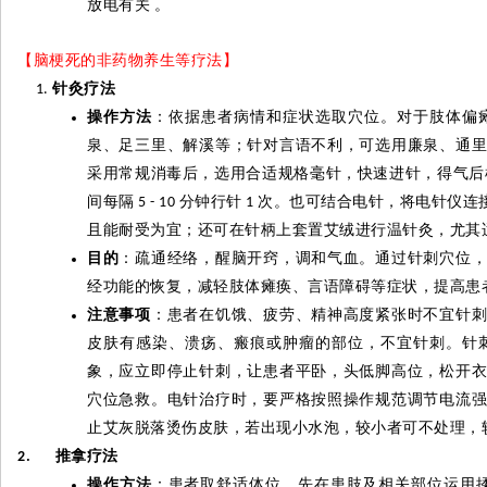
放电有关
。
【脑梗死的非药物养生等疗法】
针灸疗法
操作方法
：依据患者病情和症状选取穴位。对于肢体偏
泉、足三里、解溪等；针对言语不利，可选用廉泉、通
采用常规消毒后，选用合适规格毫针，快速进针，得气后
间每隔
分钟行针
次。也可结合电针，将电针仪连
5 - 10
1
且能耐受为宜；还可在针柄上套置艾绒进行温针灸，尤其
目的
：疏通经络，醒脑开窍，调和气血。通过针刺穴位
经功能的恢复，减轻肢体瘫痪、言语障碍等症状，提高患
注意事项
：患者在饥饿、疲劳、精神高度紧张时不宜针
皮肤有感染、溃疡、瘢痕或肿瘤的部位，不宜针刺。针
象，应立即停止针刺，让患者平卧，头低脚高位，松开
穴位急救。电针治疗时，要严格按照操作规范调节电流
止艾灰脱落烫伤皮肤，若出现小水泡，较小者可不处理，
推拿疗法
2.
操作方法
：患者取舒适体位，先在患肢及相关部位运用