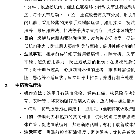
分钟，以放松肌肉，促进血液循环；针对关节进行被动
5
度，每个关节活动
次，重点改善肩关节外展、肘关
5 - 10
的肌群，采用轻柔的按摩手法缓解痉挛，如用揉法、抚
法等；最后用搓法、抖法等手法结束治疗，沿肢体纵轴方
目的
：缓解肢体肌肉紧张和痉挛，改善关节活动度，促
低肌肉张力，防止肌肉萎缩和关节挛缩，促进神经功能的
注意事项
：推拿前要详细了解患者病情，排除骨折、关
平稳，避免使用暴力，防止造成新的损伤；在脑梗死急
主；对于血压过高、心脏功能不佳的患者，推拿时需谨
慌、恶心等不适症状，应立即停止推拿，并进行相应处理
中药熏洗疗法
3.
操作方法
：选用具有活血化瘀、通络止痛、祛风除湿功
草、艾叶等，将药物碾碎后装入布袋，放入锅中加适量
℃
时，将患肢浸泡在药液中，或用毛巾蘸取药液热敷患
50
目的
：借助药力和热力的共同作用，使药物透过皮肤渗
张血管，促进血液循环，加速新陈代谢，有利于改善肢体
注意事项
：熏洗前检查药液温度，避免烫伤，尤其是感