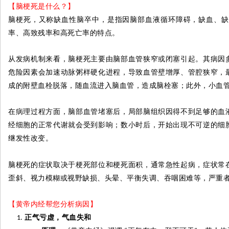
【脑梗死是什么？】
脑梗死，又称缺血性脑卒中，是指因脑部血液循环障碍，缺血、缺
率、高致残率和高死亡率的特点。
从发病机制来看，脑梗死主要由脑部血管狭窄或闭塞引起。其病因
危险因素会加速动脉粥样硬化进程，导致血管壁增厚、管腔狭窄，
成的附壁血栓脱落，随血流进入脑血管，造成脑栓塞；此外，小血
在病理过程方面，脑部血管堵塞后，局部脑组织因得不到足够的血
经细胞的正常代谢就会受到影响；数小时后，开始出现不可逆的细
继发性改变。
脑梗死的症状取决于梗死部位和梗死面积，通常急性起病，症状常
歪斜、视力模糊或视野缺损、头晕、平衡失调、吞咽困难等，严重
【黄帝内经帮您分析病因】
正气亏虚，气血失和