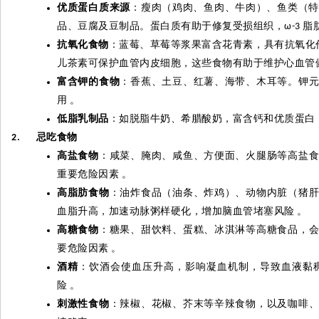
优质蛋白质来源
：瘦肉（鸡肉、鱼肉、牛肉）、鱼类（
品、豆腐及豆制品。蛋白质有助于修复受损组织，
脂
ω-3
抗氧化食物
：蓝莓、草莓等浆果富含花青素，具有抗氧化
儿茶素可保护血管内皮细胞，这些食物有助于维护心血管
富含钾的食物
：香蕉、土豆、红薯、海带、木耳等。钾
用
。
低脂乳制品
：如脱脂牛奶、希腊酸奶，富含钙和优质蛋白
忌吃食物
2.
高盐食物
：咸菜、腌肉、咸鱼、方便面、火腿肠等高盐
重要危险因素
。
高脂肪食物
：油炸食品（油条、炸鸡）、动物内脏（猪
血脂升高，加速动脉粥样硬化，增加脑血管堵塞风险
。
高糖食物
：糖果、甜饮料、蛋糕、冰淇淋等高糖食品，
要危险因素
。
酒精
：饮酒会使血压升高，影响凝血机制，导致血液黏
险
。
刺激性食物
：辣椒、花椒、芥末等辛辣食物，以及咖啡