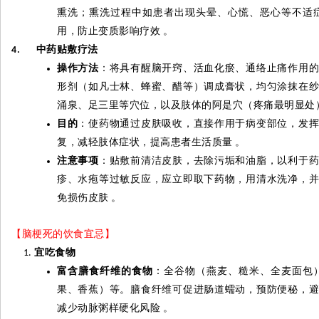
熏洗；熏洗过程中如患者出现头晕、心慌、恶心等不适
用，防止变质影响疗效
。
中药贴敷疗法
4.
操作方法
：将具有醒脑开窍、活血化瘀、通络止痛作用
形剂（如凡士林、蜂蜜、醋等）调成膏状，均匀涂抹在
涌泉、足三里等穴位，以及肢体的阿是穴（疼痛最明显处
目的
：使药物通过皮肤吸收，直接作用于病变部位，发
复，减轻肢体症状，提高患者生活质量
。
注意事项
：贴敷前清洁皮肤，去除污垢和油脂，以利于
疹、水疱等过敏反应，应立即取下药物，用清水洗净，
免损伤皮肤
。
【脑梗死的饮食宜忌】
宜吃食物
富含膳食纤维的食物
：全谷物（燕麦、糙米、全麦面包
果、香蕉）等。膳食纤维可促进肠道蠕动，预防便秘，
减少动脉粥样硬化风险
。