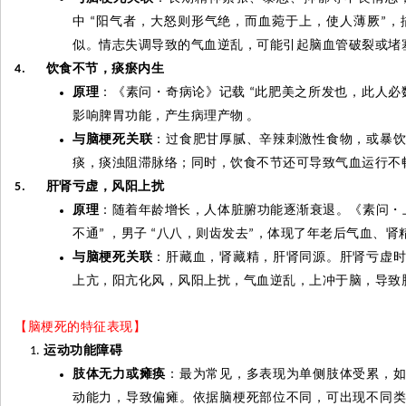
中
阳气者，大怒则形气绝，而血菀于上，使人薄厥
，
“
”
似。情志失调导致的气血逆乱，可能引起脑血管破裂或堵
饮食不节，痰瘀内生
4.
原理
：《素问
・
奇病论》记载
此肥美之所发也，此人必
“
影响脾胃功能，产生病理产物
。
与脑梗死关联
：过食肥甘厚腻、辛辣刺激性食物，或暴
痰，痰浊阻滞脉络；同时，饮食不节还可导致气血运行不
肝肾亏虚，风阳上扰
5.
原理
：随着年龄增长，人体脏腑功能逐渐衰退。《素问
・
不通
，男子
八八，则齿发去
，体现了年老后气血、肾
”
“
”
与脑梗死关联
：肝藏血，肾藏精，肝肾同源。肝肾亏虚
上亢，阳亢化风，风阳上扰，气血逆乱，上冲于脑，导致
【脑梗死的特征表现】
运动功能障碍
肢体无力或瘫痪
：最为常见，多表现为单侧肢体受累，
动能力，导致偏瘫。依据脑梗死部位不同，可出现不同