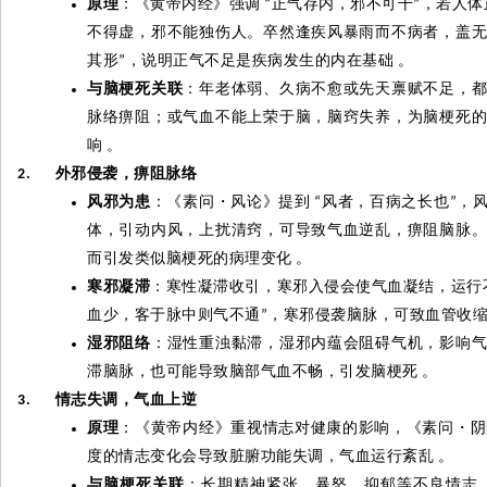
原理
：《黄帝内经》强调
正气存内，邪不可干
，若人体
“
”
不得虚，邪不能独伤人。卒然逢疾风暴雨而不病者，盖
其形
，说明正气不足是疾病发生的内在基础
。
”
与脑梗死关联
：年老体弱、久病不愈或先天禀赋不足，
脉络痹阻；或气血不能上荣于脑，脑窍失养，为脑梗死
响
。
外邪侵袭，痹阻脉络
2.
风邪为患
：《素问
・
风论》提到
风者，百病之长也
，
“
”
体，引动内风，上扰清窍，可导致气血逆乱，痹阻脑脉
而引发类似脑梗死的病理变化
。
寒邪凝滞
：寒性凝滞收引，寒邪入侵会使气血凝结，运行
血少，客于脉中则气不通
，寒邪侵袭脑脉，可致血管收
”
湿邪阻络
：湿性重浊黏滞，湿邪内蕴会阻碍气机，影响
滞脑脉，也可能导致脑部气血不畅，引发脑梗死
。
情志失调，气血上逆
3.
原理
：《黄帝内经》重视情志对健康的影响，《素问
・
阴
度的情志变化会导致脏腑功能失调，气血运行紊乱
。
与脑梗死关联
：长期精神紧张、暴怒、抑郁等不良情志