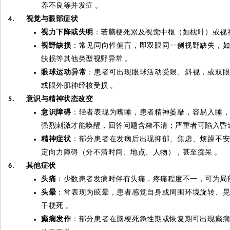
养不良等并发症
。
视觉与眼部症状
4.
视力下降或失明
：若脑梗死累及视觉中枢（如枕叶）或视
视野缺损
：常见同向性偏盲，即双眼同一侧视野缺失，
缺损等其他类型视野异常
。
眼球运动异常
：患者可出现眼球活动受限、斜视，或双
或眼外肌神经核受损
。
意识与精神状态改变
5.
意识障碍
：轻者表现为嗜睡，患者精神萎靡，容易入睡
强烈刺激才能唤醒，回答问题含糊不清；严重者可陷入昏
精神症状
：部分患者在发病后出现抑郁、焦虑、烦躁不
定向力障碍（分不清时间、地点、人物），甚至痴呆
。
其他症状
6.
头痛
：少数患者发病时伴有头痛，疼痛程度不一，可为局
头晕
：常表现为眩晕，患者感觉自身或周围环境旋转、
干梗死
。
癫痫发作
：部分患者在脑梗死急性期或恢复期可出现癫