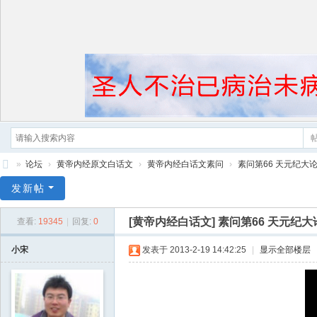
»
论坛
›
黄帝内经原文白话文
›
黄帝内经白话文素问
›
素问第66 天元纪大
黄
发新帖
帝
[黄帝内经白话文]
素问第66 天元纪大
查看:
19345
|
回复:
0
内
经
小宋
发表于 2013-2-19 14:42:25
|
显示全部楼层