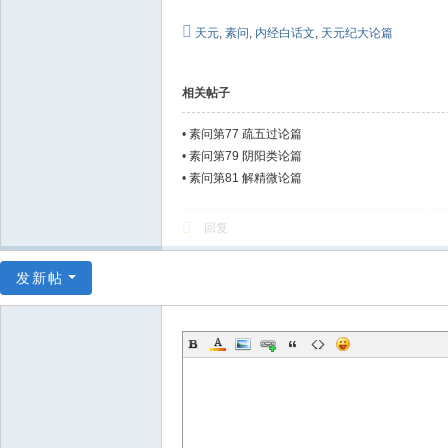
天元
,
素问
,
内经白话文
,
天元纪大论篇
相关帖子
•
素问第77 疏五过论篇
•
素问第79 阴阳类论篇
•
素问第81 解精微论篇
回复
发新帖