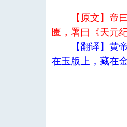
【原文】帝
匮，署曰《天元
【翻译】黄
在玉版上，藏在