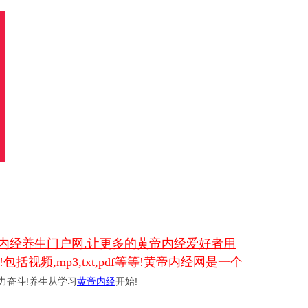
内经养生门户网.让更多的黄帝内经爱好者用
频,mp3,txt,pdf等等!黄帝内经网是一个
力奋斗!养生从学习
黄帝内经
开始!