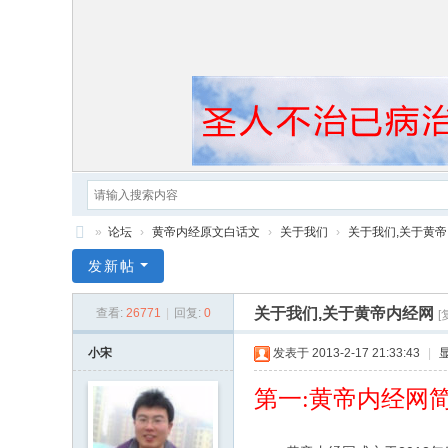
»
论坛
›
黄帝内经原文白话文
›
关于我们
›
关于我们,关于黄
黄
发新帖
帝
关于我们,关于黄帝内经网
查看:
26771
|
回复:
0
[
内
经
小宋
发表于 2013-2-17 21:33:43
|
第一:黄帝内经网简