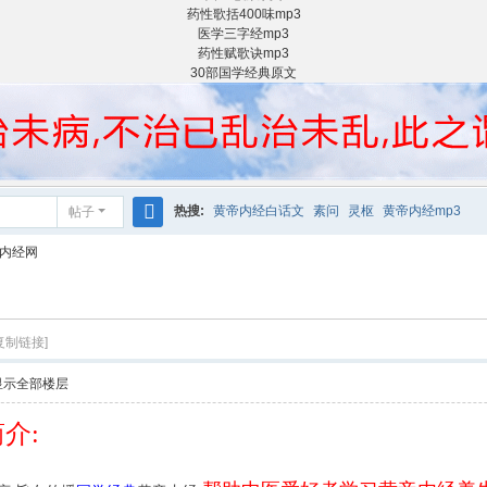
药性歌括400味mp3
医学三字经mp3
药性赋歌诀mp3
30部国学经典原文
热搜:
黄帝内经白话文
素问
灵枢
黄帝内经mp3
帖子
搜
帝内经网
索
复制链接]
显示全部楼层
介: