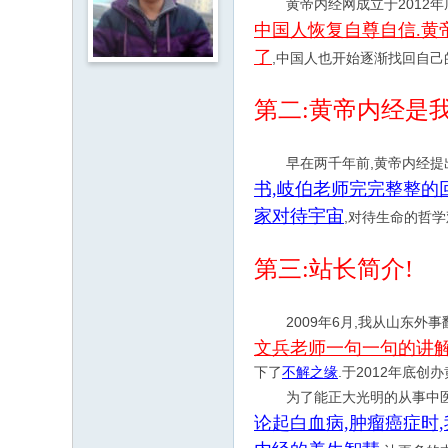
黄帝内经网成立于2012年
中国人恢复自尊自信.黄
了
,中国人也开始逐渐找回自己
第二:黄帝内经是
早在两千年前,黄帝内经提出
书,岐伯老师完完整整的回
家对待宇宙
,对待生命的哲
第三:站长简介!
2009年6月,我从山东外事
文兵老师一句一句的讲解
下了
不解之缘
.于2012年底创
为了能正大光明的从事中医行业
论起白血病,肿瘤癌症时