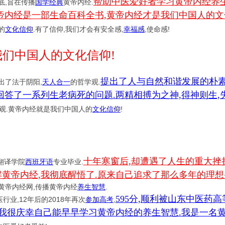
帮助中医爱好者学习黄帝内经养生
底,旨在传播
国学经典
黄帝内经.
帝内经是一部生命百科全书,黄帝内经才是我们中国人的文
的
文化信仰
.有了信仰,我们才会有安全感,
幸福感
,使命感!
我们中国人的文化信仰!
提出了人与自然和谐发展的朴素
了法于阴阳,
天人合一
的哲学观.
答了一系列生老病死的问题.两精相搏为之神,得神则生,失
学观.黄帝内经就是我们中国人的
文化信仰
!
十年寒窗后,却遭遇了人生的重大挫
翻译学院
西班牙语
专业毕业.
黄帝内经,我彻底醒悟了.原来自己追求了那么多年的理想
办黄帝内经网,传播黄帝内经
养生智慧
.
595分,顺利被山东中医药
,12年后的2018年再次
参加高考
,
,我很庆幸自己能早早学习黄帝内经的养生智慧.我是一名