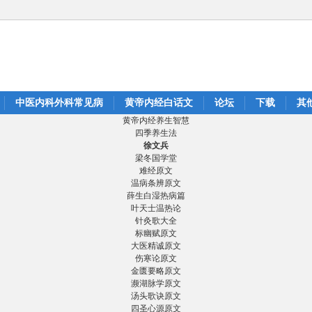
中医内科外科常见病
黄帝内经白话文
论坛
下载
其
黄帝内经养生智慧
四季养生法
徐文兵
梁冬国学堂
难经原文
温病条辨原文
薛生白湿热病篇
叶天士温热论
针灸歌大全
标幽赋原文
大医精诚原文
伤寒论原文
金匮要略原文
濒湖脉学原文
汤头歌诀原文
四圣心源原文