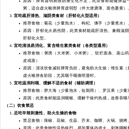
原因：脾胃虚弱易致阴液生化不足，此类食材能健脾益
粥，适合虚火喉痹脾胃虚弱型（伴大便溏薄、面色萎黄）
宜吃疏肝清热、滋阴类食材（肝郁化火型适用）
推荐食物：菊花（少量泡水）、枸杞、佛手（少量煮水）
原因：肝郁化火易伤阴，此类食材能疏肝清热、兼顾滋
肝郁化火型。
宜吃清淡易消化、富含维生素类食材（各类型通用）
推荐食物：粥类（大米粥、小米粥）、软烂面条、蒸山
皮或蒸）
原因：清淡饮食减轻脾胃负担，避免助火生燥；维生素（
虚火喉痹各阶段，尤其咽干咽痛明显时。
宜吃温润利咽、缓解不适的食材（辅助调理）
推荐食物：胖大海（少量泡水，短期用）、罗汉果（少量
原因：此类食材能温润咽喉、缓解干燥灼热感，改善吞咽
（二）饮食禁忌
忌吃辛辣刺激性、助火生燥的食物
禁忌食物：辣椒、花椒、生蒜、芥末、咖喱、火锅、烧烤
原因：此类食物性温热燥烈，易加重体内虚火，刺激咽喉