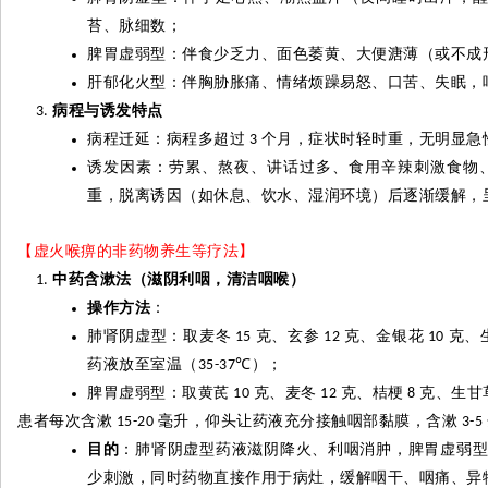
苔、脉细数；
脾胃虚弱型：伴食少乏力、面色萎黄、大便溏薄（或不成
肝郁化火型：伴胸胁胀痛、情绪烦躁易怒、口苦、失眠，
病程与诱发特点
病程迁延：病程多超过
个月，症状时轻时重，无明显急
3
诱发因素：劳累、熬夜、讲话过多、食用辛辣刺激食物
重，脱离诱因（如休息、饮水、湿润环境）后逐渐缓解，
【虚火喉痹的非药物养生等疗法】
中药含漱法（滋阴利咽，清洁咽喉）
操作方法
：
肺肾阴虚型：取麦冬
克、玄参
克、金银花
克、
15
12
10
药液放至室温（
℃
）；
35-37
脾胃虚弱型：取黄芪
克、麦冬
克、桔梗
克、生甘
10
12
8
患者每次含漱
毫升，仰头让药液充分接触咽部黏膜，含漱
15-20
3-5
目的
：肺肾阴虚型药液滋阴降火、利咽消肿，脾胃虚弱
少刺激，同时药物直接作用于病灶，缓解咽干、咽痛、异