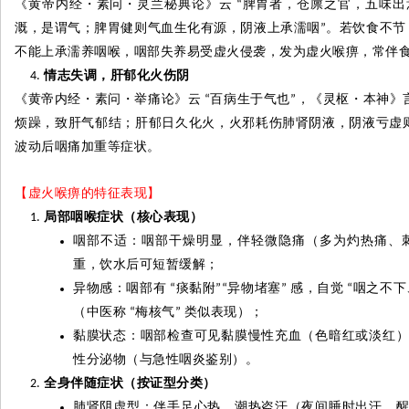
《黄帝内经
・
素问
・
灵兰秘典论》云
脾胃者，仓廪之官，五味出
“
溉，是谓气；脾胃健则气血生化有源，阴液上承濡咽
。若饮食不节
”
不能上承濡养咽喉，咽部失养易受虚火侵袭，发为虚火喉痹，常伴
情志失调，肝郁化火伤阴
《黄帝内经
・
素问
・
举痛论》云
百病生于气也
，《灵枢
・
本神》
“
”
烦躁，致肝气郁结；肝郁日久化火，火邪耗伤肺肾阴液，阴液亏虚
波动后咽痛加重等症状。
【虚火喉痹的特征表现】
局部咽喉症状（核心表现）
咽部不适：咽部干燥明显，伴轻微隐痛（多为灼热痛、
重，饮水后可短暂缓解；
异物感：咽部有
痰黏附
异物堵塞
感，自觉
咽之不下
“
”“
”
“
（中医称
梅核气
类似表现）；
“
”
黏膜状态：咽部检查可见黏膜慢性充血（色暗红或淡红
性分泌物（与急性咽炎鉴别）。
全身伴随症状（按证型分类）
肺肾阴虚型：伴手足心热、潮热盗汗（夜间睡时出汗，