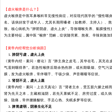
【虚火喉痹是什么？】
虚火喉痹是中医耳鼻喉科常见慢性病症，对应现代医学的
慢性咽
“
名。该病好发于成年人，尤其长期用嗓者（如教师、主持人）、熬
致。核心病机为
肺肾阴虚、虚火上炎
，导致咽喉失养、黏膜慢性
“
”
为主要特征，属中医
喉痹
范畴，症状随劳累、熬夜、辛辣刺激加
“
”
【黄帝内经帮您分析病因】
肺阴亏虚，虚火上炎
《黄帝内经
・
素问
・
痿论》言
肺主身之皮毛，其华在毛，其充在
“
气濡则咽得养
。若急性喉痹后期余热伤肺，或长期吸烟、空气污
”
膜，发为虚火喉痹，常伴咽干、干咳少痰、声音嘶哑等症状。
肾阴不足，虚火上蒸
《黄帝内经
・
素问
・
上古天真论》言
肾者主水，受五脏六腑之精
“
肾为先天之本，主藏精滋阴，若先天禀赋不足、房劳过度，或久病
燥、隐痛，常伴腰膝酸软、手足心热、失眠多梦等症状。
脾胃虚弱，阴液生化不足