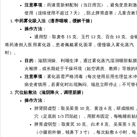
注意事项
：药液需新鲜配制（当日用完），避免变质刺
使用（连续使用不超过
天），防止脾胃虚寒；儿童含漱
7
中药雾化吸入法（濡养咽喉，缓解干燥）
操作方法
：
通用型：取麦冬
克、玉竹
克、百合
克、金
15
12
10
将药液倒入医用雾化器，患者佩戴雾化面罩，缓慢吸入雾化蒸汽
时）。
目的
：滋阴润燥、利咽生津，通过雾化蒸汽湿润咽部黏
火喉痹，或长期处于干燥环境（如空调房、教师）导致的
注意事项
：雾化器需严格消毒（每次使用后用生理盐水
病史者慎用，若雾化时出现胸闷、喘息立即停止；不可替
穴位贴敷法（滋阴降火，调理脏腑）
操作方法
：
肺肾阴虚型：取吴茱萸
克、黄连
克，研成细粉
10
6
穴（足底前
凹陷处），用胶布固定，每晚睡前贴
1/3
脾胃虚弱型：取黄芪
克、白术
克、吴茱萸
克
10
8
5
（小腿前外侧，犊鼻下
寸），每次贴敷
小时，每
3
6