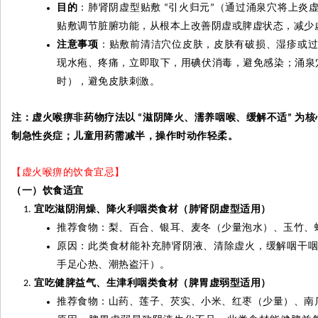
目的
：肺肾阴虚型贴敷
引火归元
（通过涌泉穴将上炎
“
”
贴敷调节脏腑功能，从根本上改善阴虚或脾虚状态，减少
注意事项
：贴敷前清洁穴位皮肤，皮肤有破损、湿疹或
现水疱、疼痛，立即取下，用碘伏消毒，避免感染；涌泉
时），避免皮肤刺激。
注：虚火喉痹非药物疗法以
滋阴降火、濡养咽喉、缓解不适
为核
“
”
制急性炎症；儿童用药需减半，操作时动作轻柔。
【虚火喉痹的饮食宜忌】
（一）饮食适宜
宜吃滋阴润燥、降火利咽类食材（肺肾阴虚型适用）
推荐食物：梨、百合、银耳、麦冬（少量泡水）、玉竹、
原因：此类食材能补充肺肾阴液、清除虚火，缓解咽干
手足心热、潮热盗汗）。
宜吃健脾益气、生津利咽类食材（脾胃虚弱型适用）
推荐食物：山药、莲子、芡实、小米、红枣（少量）、南