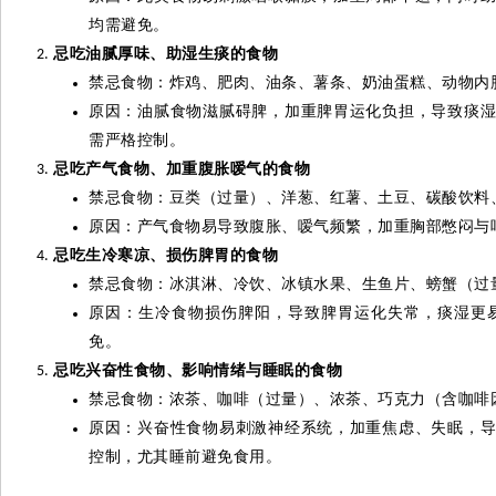
均需避免。
忌吃油腻厚味、助湿生痰的食物
禁忌食物：炸鸡、肥肉、油条、薯条、奶油蛋糕、动物内
原因：油腻食物滋腻碍脾，加重脾胃运化负担，导致痰
需严格控制。
忌吃产气食物、加重腹胀嗳气的食物
禁忌食物：豆类（过量）、洋葱、红薯、土豆、碳酸饮料
原因：产气食物易导致腹胀、嗳气频繁，加重胸部憋闷与
忌吃生冷寒凉、损伤脾胃的食物
禁忌食物：冰淇淋、冷饮、冰镇水果、生鱼片、螃蟹（过
原因：生冷食物损伤脾阳，导致脾胃运化失常，痰湿更
免。
忌吃兴奋性食物、影响情绪与睡眠的食物
禁忌食物：浓茶、咖啡（过量）、浓茶、巧克力（含咖啡
原因：兴奋性食物易刺激神经系统，加重焦虑、失眠，
控制，尤其睡前避免食用。