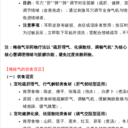
目的
：耳穴
肝
脾
肺
调节对应脏腑（疏肝、健脾、
“
”“
”“
”
调节情绪（改善焦虑）；通过刺激耳穴调节全身气机与情
焦虑情绪者。
注意事项
：耳郭皮肤有破损、炎症或湿疹者禁用；按压
为过敏反应，立即取下耳贴并清洗；需配合情绪疏导，不
注：梅核气非药物疗法以
疏肝理气、化痰散结、调畅气机
为核心
“
”
核心需调理情绪与脏腑功能，避免过度依赖药物。
【梅核气的饮食宜忌】
（一）饮食适宜
宜吃疏肝理气、行气解郁类食材（肝气郁结型适用）
推荐食物：陈皮、佛手、玫瑰花（泡水）、白萝卜（煮汤
原因：此类食材能疏解肝气、调畅气机，缓解胸胁胀痛
绪烦躁、嗳气频繁）。
宜吃健脾化痰、祛湿散结类食材（痰气交阻型适用）
推荐食物：山药、莲子、薏米、红豆、茯苓（煲汤）、冬