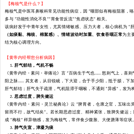
【梅核气是什么？】
梅核气是中医耳鼻喉科常见功能性病症，因
咽部似有梅核阻塞，咯
“
多与
功能性消化不良
胃食管反流
焦虑状态
相关。
“
”“
”“
”
该病好发于中青年女性，尤其情绪敏感、压力大者，核心病机为
“
（如痰黏、梅核、棉絮感）、情绪波动时加重、饮食吞咽正常
为主
结为核心调理方向。
【黄帝内经帮您分析病因】
肝气郁结，气机不畅
《黄帝内经
・
素问
・
举痛论》言
百病生于气也
怒则气上，喜则
“
……
阳之脉
其支者，从目锐眦，下大迎，合于手少阳，抵于䪼，下
……
肝气郁结；肝气失于疏泄，气机阻滞于咽喉，不通则
异感
，发为
“
”
思虑过度，脾失健运
《黄帝内经
・
素问
・
灵兰秘典论》云
脾胃者，仓廪之官，五味出
“
留而不行，故气结矣
。若长期思虑过度、精神紧张，致脾失健运；
”
成
梅核
样异物感，发为梅核气，常伴食少腹胀、大便溏薄等症状
“
”
肺气失宣，津凝为痰