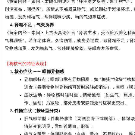
《黄帝内经
・
素问
・
太阴阳明论》言
肺主身之皮毛，通于秋气
，
“
”
则津液布，咽得养
。若情志不畅累及肺气，或长期处于潮湿环境，
”
物感，发为梅核气，常伴咳嗽少痰、胸闷气短等症状。
肾精不足，气失所养
《黄帝内经
・
素问
・
上古天真论》言
肾者主水，受五脏六腑之精
“
气机调畅
。若年老体衰、久病伤肾，或房劳过度，致肾精不足；肾
”
异物感加重，发为梅核气，常伴腰膝酸软、失眠多梦等症状。
【梅核气的特征表现】
核心症状
咽部异物感
——
异物感特点：咽部自觉有异物阻塞，如
梅核
痰块
棉
“
”“
”“
进食（吞咽食物时异物感可暂时减轻或消失），空咽（咽
症状波动：异物感时轻时重，情绪波动（如生气、焦虑
作、运动）后减轻，部分患者安静独处时症状更突出。
伴随症状（按证型分类）
肝气郁结型：伴胸胁胀痛（两侧肋骨下或胸部）、情绪
情绪变化明显，舌红苔薄白、脉弦；
痰气交阻型：伴咽部痰多（白痰、量少、不易咳出）、胸