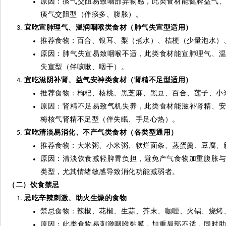
原因：痰气交阻易致咽部异物感，此类食材能健脾益气
痰气交阻型（伴痰多、腹胀）。
宜吃宣肺理气、温润咽喉类食材（肺气失宣型适用）
推荐食物：百合、银耳、梨（煮水）、桔梗（少量泡水）
原因：肺气失宣易致咽喉不适，此类食材能宣肺理气、
失宣型（伴咳嗽、咽干）。
宜吃滋阴补肾、益气安神类食材（肾精不足型适用）
推荐食物：枸杞、核桃、黑芝麻、黑豆、百合、莲子、小
原因：肾精不足易致气机失养，此类食材能滋补肾精、
梅核气肾精不足型（伴失眠、手足心热）。
宜吃清淡易消化、不产气类食材（各类型通用）
推荐食物：大米粥、小米粥、软烂面条、蒸蛋羹、豆腐、
原因：清淡饮食减轻脾胃负担，避免产气食物加重腹胀
类型，尤其情绪敏感导致消化功能减弱者。
（二）饮食禁忌
忌吃辛辣刺激、助火生燥的食物
禁忌食物：辣椒、花椒、生蒜、芥末、咖喱、火锅、烧烤
原因：此类食物易刺激咽喉黏膜，加重局部不适，同时