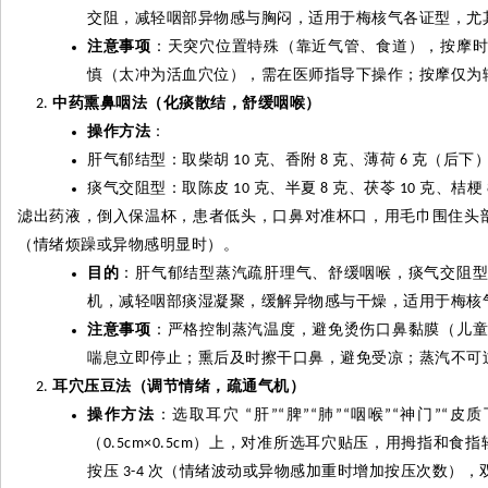
交阻，减轻咽部异物感与胸闷，适用于梅核气各证型，尤
注意事项
：天突穴位置特殊（靠近气管、食道），按摩
慎（太冲为活血穴位），需在医师指导下操作；按摩仅为
中药熏鼻咽法（化痰散结，舒缓咽喉）
操作方法
：
肝气郁结型：取柴胡
克、香附
克、薄荷
克（后下
10
8
6
痰气交阻型：取陈皮
克、半夏
克、茯苓
克、桔梗
10
8
10
滤出药液，倒入保温杯，患者低头，口鼻对准杯口，用毛巾围住头
（情绪烦躁或异物感明显时）。
目的
：肝气郁结型蒸汽疏肝理气、舒缓咽喉，痰气交阻
机，减轻咽部痰湿凝聚，缓解异物感与干燥，适用于梅核
注意事项
：严格控制蒸汽温度，避免烫伤口鼻黏膜（儿
喘息立即停止；熏后及时擦干口鼻，避免受凉；蒸汽不可
耳穴压豆法（调节情绪，疏通气机）
操作方法
：选取耳穴
肝
脾
肺
咽喉
神门
皮质
“
”“
”“
”“
”“
”“
（
）上，对准所选耳穴贴压，用拇指和食指
0.5cm×0.5cm
按压
次（情绪波动或异物感加重时增加按压次数），
3-4