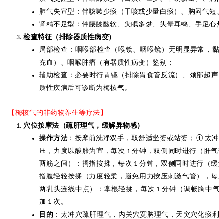
肺气失宣型：伴咳嗽少痰（干咳或少量白痰）、胸闷气短
肾精不足型：伴腰膝酸软、失眠多梦、头晕耳鸣、手足心
检查特征（排除器质性病变）
局部检查：咽喉部检查（喉镜、咽喉镜）无明显异常，
充血）、咽喉肿瘤（有器质性病变）鉴别；
辅助检查：必要时行胃镜（排除胃食管反流）、颈部超声
质性疾病后可诊断为梅核气。
【梅核气的非药物养生等疗法】
穴位按摩法（疏肝理气，缓解异物感）
操作方法
：按摩前洗净双手，取舒适坐姿或站姿；
太冲
①
压，力度以酸胀为宜，每次
分钟，双侧同时进行（肝气
1
两筋之间）：拇指按揉，每次
分钟，双侧同时进行（缓
1
指腹轻轻按揉（力度轻柔，避免用力按压刺激气管），每
两乳头连线中点）：掌根轻揉，每次
分钟（调畅胸中
1
加
次。
1
目的
：太冲穴疏肝理气，内关穴宽胸理气，天突穴化痰