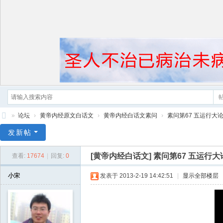
»
论坛
›
黄帝内经原文白话文
›
黄帝内经白话文素问
›
素问第67 五运行大
黄
发新帖
帝
[黄帝内经白话文]
素问第67 五运行大
查看:
17674
|
回复:
0
内
经
小宋
发表于 2013-2-19 14:42:51
|
显示全部楼层