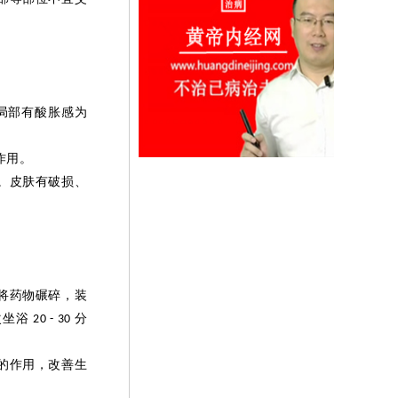
局部有酸胀感为
。
作用。
。皮肤有破损、
将药物碾碎，装
次坐浴
分
20 - 30
的作用，改善生