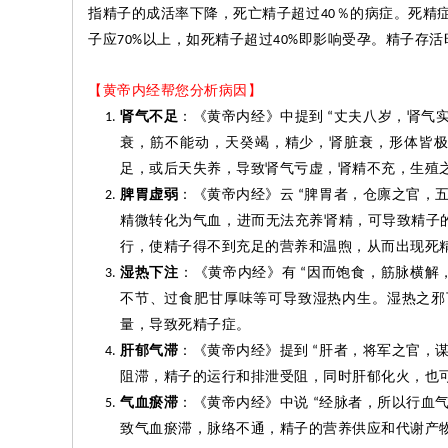
指精子的成活率下降，死亡精子超过
％的病症。死精
40
子应
以上，如死精子超过
即影响受孕。精子存活
70%
40%
【黄帝内经帮您分析病因】
肾气不足
：《黄帝内经》中提到
丈夫八岁，肾气
“
衰，筋不能动，天癸竭，精少，肾脏衰，形体皆
足，或后天失养，导致肾气亏虚，肾精不充，生殖
脾胃虚弱
：《黄帝内经》云
脾胃者，仓廪之官，
“
精微转化为气血，进而无法充养肾精，可导致精子
行，使精子得不到充足的营养和温煦，从而出现死
湿热下注
：《黄帝内经》有
因而饱食，筋脉横解
“
不节、过食肥甘厚味等可导致湿热内生。湿热之邪
量，导致死精子症。
肝郁气滞
：《黄帝内经》提到
肝者，将军之官，
“
阻滞，精子的运行和排泄受阻，同时肝郁化火，也
气血
瘀
滞
：《黄帝内经》中说
经脉者，所以行血
“
致气血
瘀
滞，脉络不通，精子的营养供应和代谢产