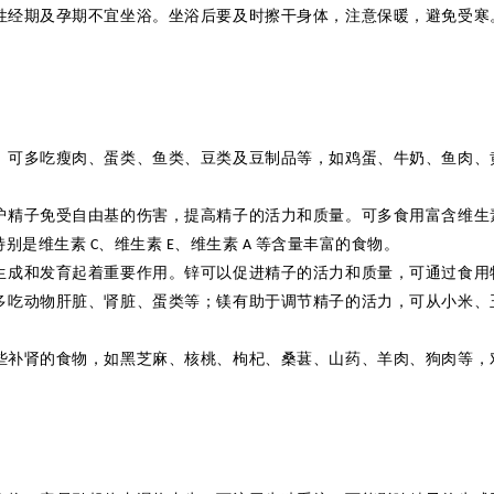
性经期及孕期不宜坐浴。坐浴后要及时擦干身体，注意保暖，避免受寒
，可多吃瘦肉、蛋类、鱼类、豆类及豆制品等，如鸡蛋、牛奶、鱼肉、
护精子免受自由基的伤害，提高精子的活力和质量。可多食用富含维生
特别是维生素
、维生素
、维生素
等含量丰富的食物。
C
E
A
生成和发育起着重要作用。
锌
可以促进精子的活力和质量，可通过食用
多吃动物肝脏、肾脏、蛋类等；镁有助于调节精子的活力，可从小米、
些补肾的食物，如黑芝麻、核桃、枸杞、桑葚、山药、羊肉、狗肉等，