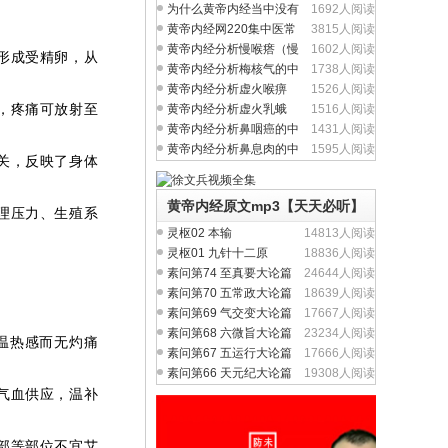
问题吗？
为什么黄帝内经当中没有
1692人阅读
完整的方剂学内容？
黄帝内经网220集中医常
3815人阅读
见病视频全集
黄帝内经分析慢喉瘩（慢
1602人阅读
形成受精卵，从
性喉炎）的中医养生
黄帝内经分析梅核气的中
1738人阅读
医养生治疗与食疗
黄帝内经分析虚火喉痹
1526人阅读
（慢性咽炎）中医养生
，疼痛可放射至
黄帝内经分析虚火乳蛾
1516人阅读
（慢性扁桃体炎）中医
黄帝内经分析鼻咽癌的中
1431人阅读
医养生治疗与食疗
黄帝内经分析鼻息肉的中
1595人阅读
关，反映了身体
医养生治疗与食疗
黄帝内经原文mp3【天天必听】
理压力、生殖系
灵枢02 本输
14813人阅读
灵枢01 九针十二原
18836人阅读
素问第74 至真要大论篇
24644人阅读
素问第70 五常政大论篇
18639人阅读
素问第69 气交变大论篇
17667人阅读
素问第68 六微旨大论篇
23234人阅读
温热感而无灼痛
素问第67 五运行大论篇
17666人阅读
素问第66 天元纪大论篇
19308人阅读
气血供应，温补
部等部位不宜艾