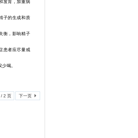
和发育，加重病
精子的生成和质
失衡，影响精子
症患者应尽量戒
议少喝。
/ 2 页
下一页