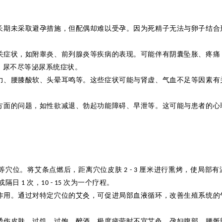
长期未采取避孕措施，但配偶却难以受孕。因为死精子无法与卵子结合
关症状，如附睾炎、前列腺炎等疾病的表现。可能伴有阴囊坠胀、疼痛
、尿不尽等泌尿系统症状。
力、腰膝酸软、头晕耳鸣等。这些症状可能与肾虚、气血不足等因素有
方面的问题，如性欲减退、勃起功能障碍、早泄等。这可能与患者的心
等穴位。将艾条点燃后，距离穴位皮肤
厘米进行
熏烤，使局部有
2 - 3
或隔日
次，
次为一个疗程。
1
10 - 15
作用。通过对特定穴位的艾
灸
，可促进局部血液循环，改善生殖系统的
烫伤皮肤。过饥、过饱、醉酒、极度疲劳时不宜艾
灸
。孕妇腹部、腰
骶