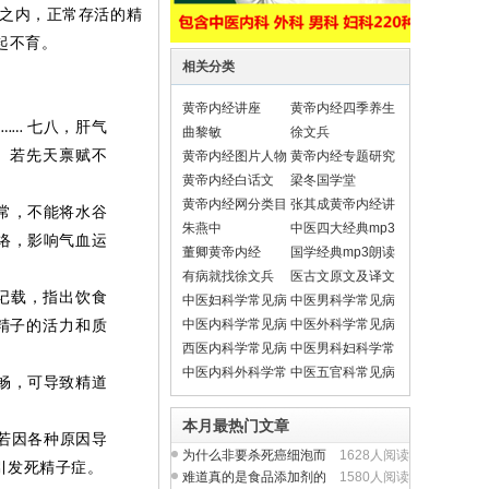
之内，正常存活的精
起不育。
相关分类
黄帝内经讲座
黄帝内经四季养生
子
七八，肝气
……
法
曲黎敏
徐文兵
。若先天禀赋不
黄帝内经图片人物
黄帝内经专题研究
黄帝内经白话文
梁冬国学堂
黄帝内经网分类目
张其成黄帝内经讲
常，不能将水谷
录导航
座
朱燕中
中医四大经典mp3
络，影响气血运
朗读
董卿黄帝内经
国学经典mp3朗读
有病就找徐文兵
医古文原文及译文
翻译
记载，指出饮食
中医妇科学常见病
中医男科学常见病
中医内科学常见病
中医外科学常见病
精子的活力和质
西医内科学常见病
中医男科妇科学常
见疾病
中医内科外科学常
中医五官科常见病
畅，可导致精道
见疾病
本月最热门文章
若因各种原因导
为什么非要杀死癌细泡而
1628人阅读
引发死精子症。
不从提升人体正气入
难道真的是食品添加剂的
1580人阅读