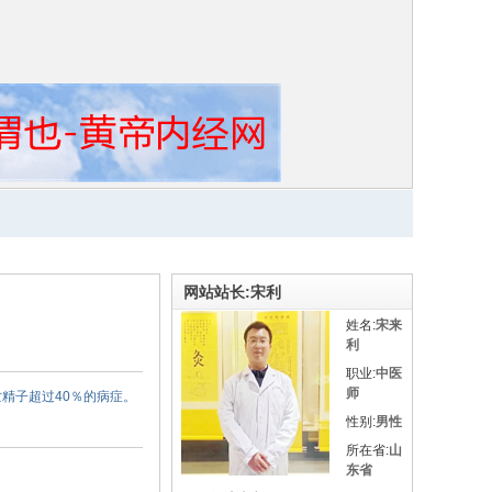
网站站长:宋利
姓名:
宋来
利
职业:
中医
师
精子超过40％的病症。
性别:
男性
所在省:
山
东省