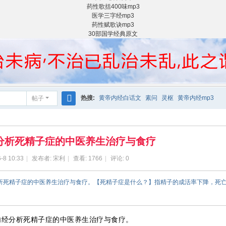
药性歌括400味mp3
医学三字经mp3
药性赋歌诀mp3
30部国学经典原文
热搜:
黄帝内经白话文
素问
灵枢
黄帝内经mp3
帖子
搜
索
分析死精子症的中医养生治疗与食疗
-8 10:33
|
发布者:
宋利
|
查看:
1766
|
评论: 0
分析死精子症的中医养生治疗与食疗。【死精子症是什么？】指精子的成活率下降，死亡
内经分析死精子症的中医养生治疗与食疗。