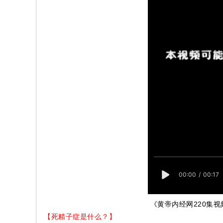
《黄帝内经网220集
【死精子症是什么？】