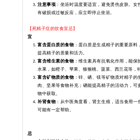
注意事项
：坐浴时温度要适宜，避免烫伤皮肤。女
有破损或过敏反应，应立即
停止坐
浴。
【死精子症的饮食宜忌】
宜
富含蛋白质的食物
：蛋白质是生成精子的重要原料
提高精子的质量和活力。
富含维生素的食物
：维生素具有抗氧化作用，能保
水果，如橙子、苹果、猕猴桃、菠菜、西兰花等，
富含矿物质的食物
：锌、硒、镁等矿物质对精子的
肉、坚果等食物补充；硒能提高精子的活动力，可
物中获取。
补肾食物
：从中医角度看，肾主生殖，适当食用一
可能有一定帮助。
忌