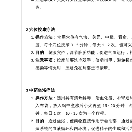
灸
。
穴位按摩疗法
2
操作方法
：常用穴位有气海、关元、中极、肾
俞
、
度。每个穴位按摩
分钟，每天
次。也可采
3 - 5
1 - 2
目的
：刺激穴位，调节脏腑功能，促进气血运行，
注意事项
：按摩前要洗净双手，修剪指甲，避免损
感染等情况时，应避免在局部进行按摩。
中药坐浴疗法
3
操作方法
：选用具有清热解毒、活血化瘀、补肾通
入布袋，放入锅中煮沸后小火再煮
分钟，
15 - 20
钟，每日
次，
次为一个疗程。
1
10 - 15
目的
：通过坐浴，使药物直接作用于会阴部，通过
殖系统的血液循环和内环境，促进精子的生成和活