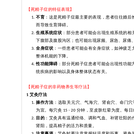
【死精子症的特征表现】
不育
：这是死精子症最主要的表现，患者往往婚后
而导致生育障碍。
生殖系统症状
：部分患者可能会出现生殖系统的相
下腹部及腹股沟区；也可能出现尿频、尿急、尿痛
全身症状
：一些患者可能会有全身症状，如神疲乏
整体机能的下降。
性功能障碍
：部分死精子症患者可能会出现性功能
统疾病的影响以及身体整体状态有关。
【死精子症的非药物养生等疗法】
艾
灸
疗法
1
操作方法
：选取关元穴、气海穴、肾
俞
穴、命门穴
为宜。每穴
灸
分钟，至皮肤红晕为度。每日
15 - 20
目的
：艾
灸
具有温通经络、调和气血、补肾壮阳的
肾阳，提高精子的活力和质量。
注意事项
：艾
灸
时要注意掌握好温度和距离，避免