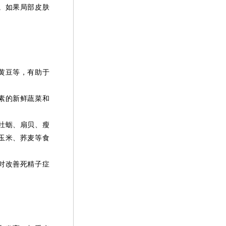
。如果局部皮肤
黄豆等，有助于
素的新鲜蔬菜和
牡蛎、扇贝、瘦
玉米、荞麦等食
对改善死精子症