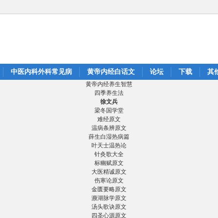
中医内科外科常见病
黄帝内经白话文
论坛
下载
其
黄帝内经养生智慧
四季养生法
徐文兵
梁冬国学堂
难经原文
温病条辨原文
薛生白湿热病篇
叶天士温热论
针灸歌大全
标幽赋原文
大医精诚原文
伤寒论原文
金匮要略原文
濒湖脉学原文
汤头歌诀原文
四圣心源原文