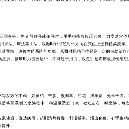
三阴交等。患者可仰卧或俯卧位，用手指
指
腹按压穴位，力度以穴位
用揉法、摩法等手法，以顺时针或逆时针方向在穴位上进行轻柔按摩
补肾固精，改善生殖系统的功能，从而对死精子症起到一定的辅助治疗
伤皮肤。按摩时力度要适中，不可过于用力，以免引起疼痛或损伤组织
络等功效的中药，如黄柏、苦参、败酱草、红花、淫羊
藿
、菟丝子等。
然后将药汤
倒入坐浴盆
中，待温度适宜（
℃
左右）时坐浴，每
40 - 42
皮肤渗透，直达病所，起到清热解毒、利湿通淋、活血化瘀、补肾生精
力提升。