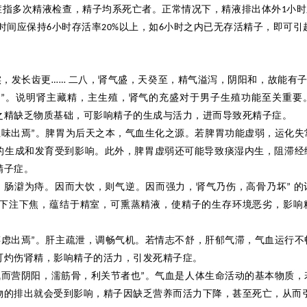
症
指多次
精液检查，精子均系死亡者。正常情况下，精液排出体外
小时
1
时间应保持
小时存活率
以上，如
小时之内已无存活精子，即可引
6
20%
6
实，发长齿更
二八，肾气盛，天癸至，精气溢泻，阴阳和，故能有
……
极
。说明肾主藏精，主生殖，肾气的充
盛对于
男子生殖功能至关重要
”
之精缺乏物质基础，可影响精子的生成与活力，进而导致死精子症。
五味出焉
。脾胃为后天之本，气血生化之源。若脾胃功能虚弱，运化失
”
的生成和发育受到影响。此外，脾胃
虚弱还
可能导致痰湿内生，阻滞经
精子症。
，肠
澼
为痔。因而大饮，则气逆。因而强力，肾气乃伤，高骨乃坏
的
”
下注下焦，蕴结于精室，可熏蒸精液，使精子的生存环境恶劣，影响
谋虑出焉
。肝主疏泄，调畅气机。若情志
不
舒，肝郁气滞，气血运行不
”
可灼伤肾精，影响精子的活力，引发死精子症。
气而营阴阳，
濡
筋骨，利关节者也
。气血是人体生命活动的基本物质，
”
物的排出就会受到影响，精子因缺乏营养而活力下降，甚至死亡，从而