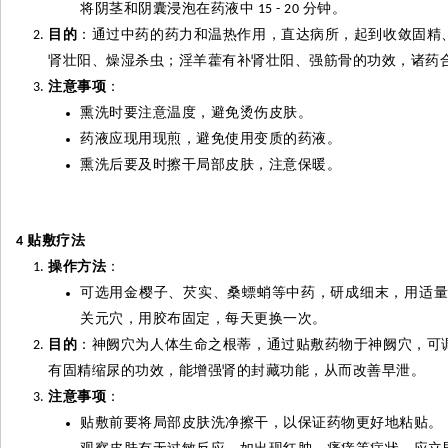
将阴茎和阴囊浸泡在药液中
分钟。
15 - 20
目的
：通过中药的药力和温热作用，直达病所，起到收敛固精
肾壮阳、燥湿杀虫；淫羊
藿
有补肾壮阳、强筋骨的功效，诸药
注意事项
：
熏洗时要注意温度，避免烫伤皮肤。
药液应现用现煎，避免使用变质的药液。
熏洗后要及时擦干局部皮肤，注意保暖。
贴敷疗法
4
操作方法
：
可选用金樱子、芡实、桑
螵蛸
等中药，
研
成细末，用适
关元穴，用胶布固定，每天更换一次。
目的
：神阙穴为人体生命之根蒂，通过贴敷药物于神阙穴，可
有固精缩尿的功效，能增强肾的封藏功能，从而改善早泄。
注意事项
：
贴敷前要将局部皮肤洗净擦干，以保证药物更好地粘贴。