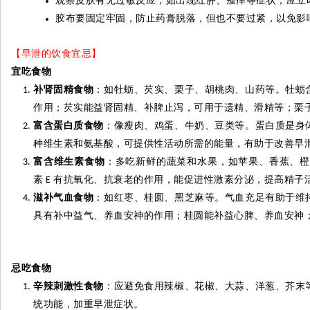
观察皮肤有无过敏反应，如出现红肿、瘙痒等症状，应立
胶布要固定牢固，防止药膏脱落，但也不要过紧，以免影
【早泄的饮食宜忌】
宜吃食物
补肾固精食物
：如牡蛎、芡实、栗子、胡桃肉、山药等。牡蛎
作用；芡实能益肾固精、补脾止泻，可用于遗精、滑精等；栗
富含蛋白质食物
：像瘦肉、鸡蛋、牛奶、豆类等。蛋白质是身
种维生素和氨基酸，可提供性活动所需的能量，有助于改善早
富含维生素食物
：多吃新鲜的蔬菜和水果，如苹果、香蕉、橙
素
有抗氧化、抗衰老的作用，能促进性激素分泌，提高精子
E
滋补气血食物
：如红枣、桂圆、黑芝麻等。气血充足有助于维
具有补中益气、养血安神的作用；桂圆能补益心脾、养血安神
忌吃食物
辛辣刺激性食物
：应避免食用辣椒、花椒、大蒜、洋葱、芥末
统功能，加重早泄症状。