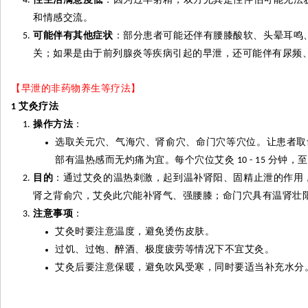
和情感交流。
可能伴有其他症状
：部分患者可能还伴有腰膝酸软、头晕耳鸣
关；如果是由于前列腺炎等疾病引起的早泄，还可能伴有尿频
【早泄的非药物养生等疗法】
艾
灸
疗法
1
操作方法
：
选取关元穴、气海穴、肾
俞
穴、命门穴等穴位。让患者取
部有温热感而无灼痛为宜。每个穴位艾
灸
分钟，至
10 - 15
目的
：通过艾
灸
的温热刺激，起到温补肾阳、固精止泄的作用
肾之背
俞
穴，艾
灸
此穴能补肾气、强腰膝；命门穴具有温肾壮
注意事项
：
艾
灸
时要注意温度，避免烫伤皮肤。
过饥、过饱、醉酒、极度疲劳等情况下不宜艾
灸
。
艾
灸
后要注意保暖，避免吹风受寒，同时要适当补充水分