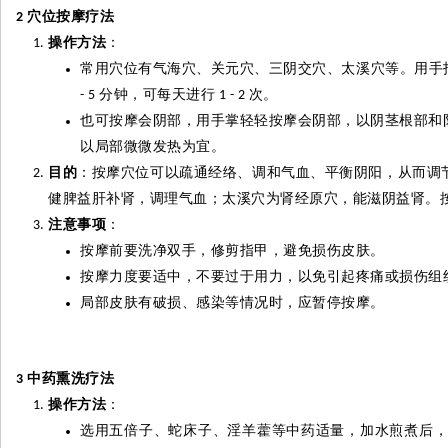
穴位按摩疗法
2
操作方法
：
常用穴位有气海穴、关元穴、三阴交穴、
太
溪穴等。用手
分钟，可每天进行
次。
- 5
1 - 2
也可按摩会阴部，用手掌轻轻按摩会阴部，以阴茎根部和
以局部微微发热为宜。
目的
：按摩穴位可以疏通经络、调和气血、平衡阴阳，从而调
健脾益肝补肾，调理气血；太溪穴为肾经原穴，能滋阴益肾。
注意事项
：
按摩前要洗净双手，修剪指甲，避免损伤皮肤。
按摩力度要适中，不要过于用力，以免引起疼痛或损伤组
局部皮肤有破损、感染等情况时，应暂停按摩。
中药熏洗疗法
3
操作方法
：
选用五倍子、蛇床子、淫羊
藿
等中药适量，加水煎煮后