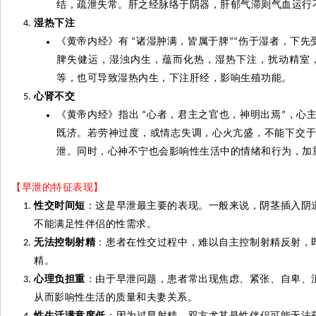
结，疏泄失常。肝之经脉络于阴器，肝郁气滞则气血运行
湿热下注
《黄帝内经》有
诸湿肿满，皆属于脾
伤于湿者，下先
“
”“
脾失健运，湿浊内生，
蕴
而化热，湿热下注，扰动精室
等，也可导致湿热内生，下注肝经，影响生殖功能。
心肾不交
《黄帝内经》指出
心者，君主之官也，神明出焉
，心
“
”
既济。若劳神过度，或情志失调，心火
亢
盛，不能下交
泄。同时，心神不宁也会影响性生活中的情绪和行为，加
【早泄的特征表现】
性交时间短
：这是早泄最主要的表现。一般来说，阴茎插入阴
不能满足性伴侣的性需求。
无法控制射精
：患者在性交过程中，难以自主控制射精反射，
精。
心理负担重
：由于早泄问题，患者常出现焦虑、紧张、自卑、
从而影响性生活的质量和夫妻关系。
性生活满意度低
：因为过早射精，双方尤其是性伴侣可能无法