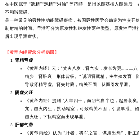
在中医属于
“遗精”“鸡精”“淋浊”
等范畴，是指以阴茎插入阴道后，
不和谐障碍。
是一种常见的男性性功能障碍疾病，被国际性医学会确定为性交开
制射精的时间。早泄可分为原发性和
继发
性两种类型。原发性早泄
后出现早泄症状。
【黄帝内经帮您分析病因】
肾精亏虚
《黄帝内经》云：
丈夫八岁，肾气实，发长齿更
二八
“
……
精少，肾脏衰，形体皆极。
说明肾藏精，主生殖发育，
”
导致肾精亏虚。肾失封藏，精关不固，从而引发早泄。
阴虚火旺
《黄帝内经》提到
人年四十，而阴气自半也，起居衰矣
“
亢
，虚火内生，扰动精室，可致精关不固，引发早泄。
虚火旺，下扰精室而出现早泄。
肝郁气
滞
《黄帝内经》认为
肝者，将军之官，谋虑出焉
，肝主
“
”