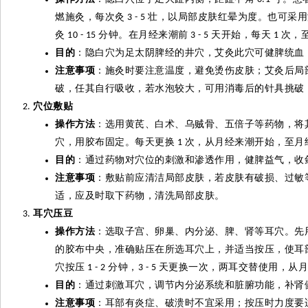
燃施
灸
，每次
灸
壮，以局部皮肤红晕为度。也可采用
3 - 5
灸
分钟。在月经来潮前
天开始，每天
次，
10 - 15
3 - 5
1
目的
：隐白穴为足太阴脾经的井穴，艾
灸
此穴可健脾统血
注意事项
：施
灸
时要注意温度，避免烫伤皮肤；艾
灸
后局
破，任其自行吸收，若水泡较大，可用消毒后的针具挑破
穴位敷贴
操作方法
：选用黄芪、白术、乌贼骨、五倍子等药物，将
穴，用胶布固定。每天更换
次，从月经来潮开始，至月
1
目的
：通过药物对穴位的刺激和渗透作用，健脾益气，收
注意事项
：敷贴前应清洁局部皮肤，若皮肤有破损、过敏
适，应及时取下药物，清洗局部皮肤。
耳穴压豆
操作方法
：选取子宫、卵巢、内分泌、脾、肾等耳穴。先
的胶布中央，准确贴压在所选耳穴上，并适当按压，使耳
穴按压
分钟，
天更换一次，两耳交替使用，从月
1 - 2
3 - 5
目的
：通过刺激耳穴，调节内分泌系统和脏腑功能，补肾
注意事项
：耳部有炎症、破溃时不宜采用；按压时力度要