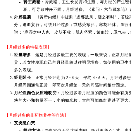
肾主藏精
：肾藏精，主生长发育和生殖，与月经的产生密
职，可导致冲任不固，月经过多。《素问
・
六节藏象论》
外邪侵袭
：《黄帝内经》中提到
虚邪贼风，避之有时
，若经
“
”
分，迫血
妄
行，可致月经过多；或感受寒邪，寒凝经脉，血行
说：
寒湿之中人也，皮肤不收，肌肉
坚
紧，荣血
泣
，卫气去，
“
【月经过多的特征表现】
经量增多
：这是月经过多最主要的表现，一般来说，正常月经
异，若女性发现自己的月经量较以往明显增多，如使用的卫生
多的表现。
经期延长
：正常月经经期为
天，平均
天。月经过多
2 - 8
4 - 6
月经周期通常正常，即两次月经第一天的间隔时间相对固定。
月经血颜色及质地改变
：月经过多者月经血的颜色可能会有所
块的大小和数量不一，小的如米粒，大的可能像红枣甚至更大
【月经过多的非药物养生等疗法】
艾
灸
隐白穴
操作方法
：隐白穴位于足大趾内侧，距趾甲角
寸。患
0.1