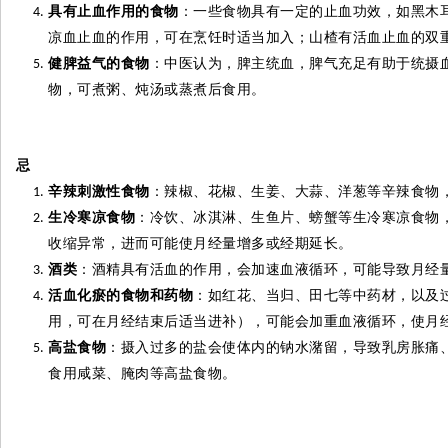
具有止血作用的食物
：一些食物具有一定的止血功效，如黑木
凉血止血的作用，可在烹饪时适当加入；山楂有活血止血的双
健脾益气的食物
：中医认为，脾主统血，脾气充足有助于统摄
物，可煮粥、炖汤或蒸煮后食用。
忌
辛辣刺激性食物
：辣椒、花椒、生姜、大蒜、洋葱等辛辣食物
生冷寒凉食物
：冷饮、冰淇淋、生鱼片、螃蟹等生冷寒凉食物
收缩异常，进而可能使月经量增多或经期延长。
酒类
：酒精具有活血的作用，会加速血液循环，可能导致月经
活血化瘀的食物和药物
：如红花、当归、田七等中药材，以及
用，可在月经结束后适当进补），可能会加重血液循环，使月
高盐食物
：摄入过多的盐会使体内的钠水潴留，导致乳房胀痛
食用咸菜、腌肉等高盐食物。