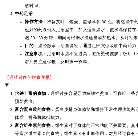
敷时间。
中药足浴
操作方法
：准备艾叶、炮姜、益母草各
克。将这些中
30
煎好的药液倒入足浴盆中，加入适量温水，使水温保持在
泡
分钟，期间可根据水温适当添加热水。从月经来
20 - 30
目的
：温经散寒，活血调经，通过足部穴位吸收中药药力
注意事项
：足浴时水温不宜过高，避免烫伤皮肤；饭后
1
浴后要注意保暖，及时擦干双脚。
【月经过多的饮食宜忌】
宜
含铁丰富的食物
：月经过多容易导致缺铁性贫血，可多吃一些
预防贫血。
富含蛋白质的食物
：蛋白质是身体修复和维持正常生理功能所
体质，提高机体抵抗力。
富含维生素的食物
：维生素对于身体的正常功能至关重要。其
等富含维生素
的食物；维生素
有止血作用，对月经过多有
C
K