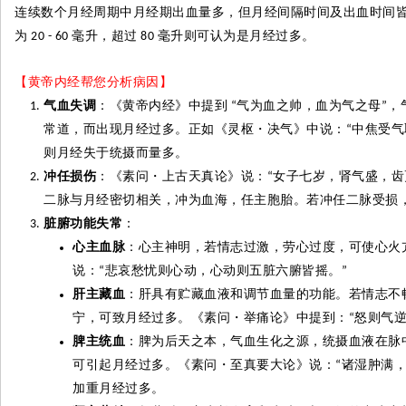
连续数个月经周期中月经期出血量多，但月经间隔时间及出血时间
为
毫升，超过
毫升则
可认为是月经过多。
20 - 60
80
【黄帝内经帮您分析病因】
气血失调
：《黄帝内经》中提到
气为血之帅，血为气之母
，
“
”
常道，而出现月经过多。正如《灵枢
・
决气》中说：
中焦受气
“
则月经失于统摄而量多。
冲任损伤
：《素问
・
上古天真论》说：
女子七岁，肾气盛，齿
“
二脉与月经密切相关，冲为血海，任主胞胎。若冲任二脉受损
脏腑功能失常
：
心主血脉
：心主神明，若情志过激，劳心过度，可使心火
说：
悲哀愁忧则心动，心动则五脏六腑皆摇。
“
”
肝主藏血
：
肝具有
贮藏血液和调节血量的功能。若情志不
宁，可致月经过多。《素问
・
举痛论》中提到：
怒则气
“
脾主统血
：脾为后天之本，气血生化之源，统摄血液在脉
可引起月经过多。《素问
・
至真要大论》说：
诸湿肿满
“
加重月经过多。