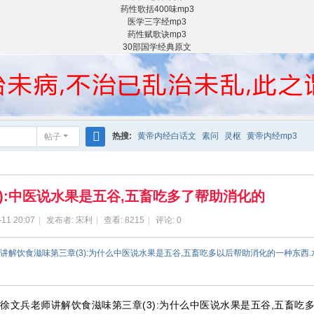
药性歌括400味mp3
医学三字经mp3
药性赋歌诀mp3
30部国学经典原文
热搜:
黄帝内经白话文
素问
灵枢
黄帝内经mp3
帖子
搜
索
3):中医说水果是五谷,五畜吃多了帮助消化的
-11 20:07
|
发布者:
宋利
|
查看:
8215
|
评论: 0
师讲解饮食滋味第三章(3):为什么中医说水果是五谷,五畜吃多以后帮助消化的一种东西
徐文兵老师讲解饮食滋味第三章(3):为什么中医说水果是五谷,五畜吃