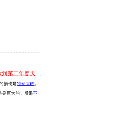
放到第二年春天
的损伤是
特别大的
。
将是巨大的，后果
不