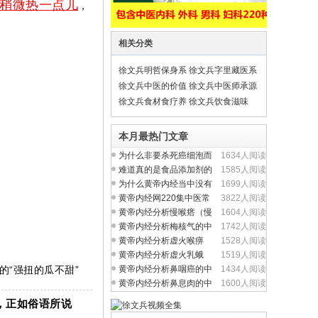
言稍微热一点儿
，
相关分类
徐文兵明哲保身系
徐文兵字里藏医系
列
列
徐文兵中医的价值
徐文兵中医师承源
观
流
徐文兵食材食疗养
徐文兵饮食滋味
生
本月最热门文章
为什么非要杀死癌细泡而
1634人阅读
不从提升人体正气入
难道真的是食品添加剂的
1585人阅读
问题吗？
为什么黄帝内经当中没有
1699人阅读
完整的方剂学内容？
黄帝内经网220集中医常
3822人阅读
见病视频全集
黄帝内经分析慢喉瘩（慢
1604人阅读
性喉炎）的中医养生
黄帝内经分析梅核气的中
1742人阅读
医养生治疗与食疗
黄帝内经分析虚火喉痹
1528人阅读
（慢性咽炎）中医养生
黄帝内经分析虚火乳蛾
1519人阅读
（慢性扁桃体炎）中医
“强扭的瓜不甜”
黄帝内经分析鼻咽癌的中
1434人阅读
医养生治疗与食疗
黄帝内经分析鼻息肉的中
1600人阅读
医养生治疗与食疗
，正如俗语所说