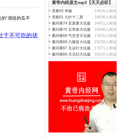
黄帝内经原文mp3【天天必听】
灵枢02 本输
14816人阅读
灵枢01 九针十二原
18838人阅读
的“强扭的瓜不
素问第74 至真要大论篇
24651人阅读
素问第70 五常政大论篇
18648人阅读
处于不可吃的状
素问第69 气交变大论篇
17670人阅读
素问第68 六微旨大论篇
23239人阅读
素问第67 五运行大论篇
17671人阅读
素问第66 天元纪大论篇
19316人阅读