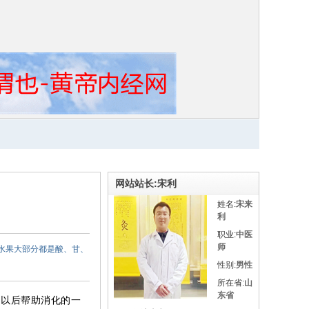
网站站长:宋利
姓名:
宋来
利
职业:
中医
师
.水果大部分都是酸、甘、
性别:
男性
所在省:
山
东省
多以后帮助消化的一