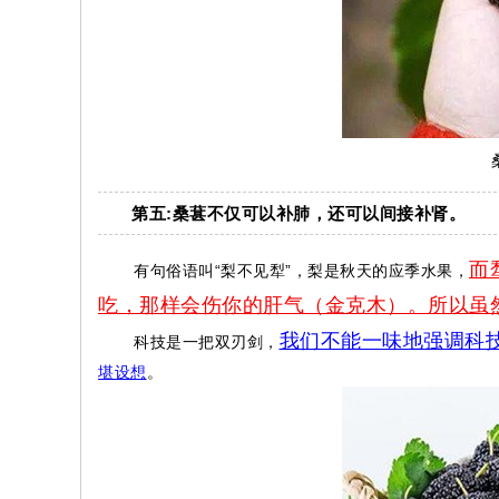
第五:桑葚不仅可以补肺，还可以间接补肾。
而
有句俗语叫“梨不见犁”，梨是秋天的应季水果，
吃，那样会伤你的肝气（金克木）。所以虽
我们不能一味地强调科
科技是一把双刃剑，
堪设想
。