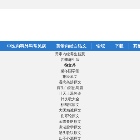
中医内科外科常见病
黄帝内经白话文
论坛
下载
其
黄帝内经养生智慧
四季养生法
徐文兵
梁冬国学堂
难经原文
温病条辨原文
薛生白湿热病篇
叶天士温热论
针灸歌大全
标幽赋原文
大医精诚原文
伤寒论原文
金匮要略原文
濒湖脉学原文
汤头歌诀原文
四圣心源原文