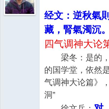
经文：逆秋氣
藏，腎氣濁沉
四气调神大论第
梁冬：是的，重
的国学堂，依然
气调神大论篇》，
洞”
对
徐文兵：