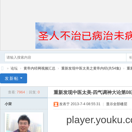
»
论坛
›
黄帝内经网视频汇总
›
重新发现中医太美之黄帝内经(共54集)
›
重
黄
发新帖
帝
重新发现中医太美-四气调神大论第08
查看:
7964
|
回复:
0
内
经
小宋
发表于 2013-7-4 08:55:31
|
显示全部楼层
player.youku.