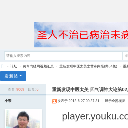
»
论坛
›
黄帝内经网视频汇总
›
重新发现中医太美之黄帝内经(共54集)
›
重
黄
发新帖
帝
重新发现中医太美-四气调神大论第02
查看:
9069
|
回复:
0
内
经
小宋
发表于 2013-6-27 09:37:31
|
显示全部楼层
player.youku.