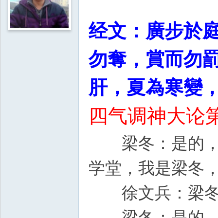
经文：廣步於
勿奪，賞而勿
肝，夏為寒變
四气调神大论第
梁冬：是的，重
学堂，我是梁冬
徐文兵：梁冬好
梁冬：是的，从