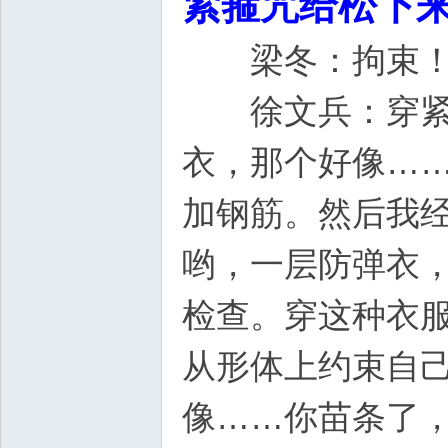
紧箍咒给松下
梁冬：拘
徐文兵：穿紧身
衣，那个好像…
加钢筋。然后我
哟，一层防弹衣
检查。穿这种衣
从形体上约束自
像……你苗条了