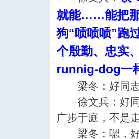
就能……能把
狗“唝唝唝”跑
个殷勤、忠实
runnig-d
梁冬：好同志
徐文兵：好同志
广步于庭，
梁冬：嗯，