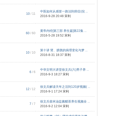
中医如何从感冒一路治到癌症(倪 ...
10
/ 11
2016-9-28 20:48
宋利
黄帝内经[第三部 养生篇]第22集 ...
60
/ 60
2016-5-28 19:52
宋利
第十讲 肾、膀胱的病理变化与梦 ...
10
/ 10
2016-8-31 18:37
宋利
中华文明大讲堂徐文兵(六)男子养 ...
6
/ 6
2016-9-3 18:27
宋利
徐文兵解读天年之活到120岁视频( ...
12
/ 12
2016-9-1 17:24
宋利
徐文兵柴米油盐酱醋茶养生视频全 ...
7
/ 7
2016-9-2 12:04
宋利