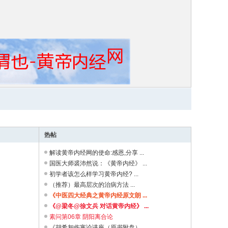
热帖
解读黄帝内经网的使命:感恩,分享 ...
国医大师裘沛然说：《黄帝内经》 ...
初学者该怎么样学习黄帝内经? ...
（推荐）最高层次的治病方法 ...
《中医四大经典之黄帝内经原文朗 ...
《@梁冬@徐文兵 对话黄帝内经》 ...
素问第06章 阴阳离合论
《胡希恕伤寒论讲座（原书附盘） ...