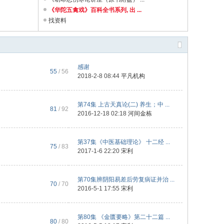
《华陀五禽戏》百科全书系列, 出 ...
找资料
感谢
55
/ 56
2018-2-8 08:44
平凡机构
第74集 上古天真论(二) 养生；中 ...
81
/ 92
2016-12-18 02:18
河间金栋
第37集《中医基础理论》 十二经 ...
75
/ 83
2017-1-6 22:20
宋利
第70集辨阴阳易差后劳复病证并治 ...
70
/ 70
2016-5-1 17:55
宋利
第80集 《金匮要略》第二十二篇 ...
80
/ 80