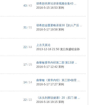
胡希恕伤寒论讲座视频全集43 ...
43
/ 43
2016-5-15 16:53
宋利
胡希恕金匮要略讲座30【妇人产后 ...
31
/ 31
2016-5-17 19:58
宋利
上古天真论
22
/ 44
2013-12-16 21:50
龙口东盛铝业孙
曲黎敏黄帝内经第二部 第13讲 ...
17
/ 25
2016-5-17 12:42
宋利
曲黎敏《黄帝内经》第三部•胎育 ...
14
/ 14
2016-5-17 17:27
宋利
《从头到脚说健康》20（肛门 腰 ...
22
/ 22
2016-5-16 19:15
宋利