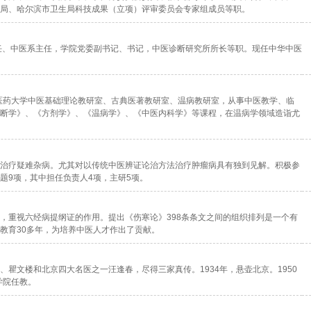
局、哈尔滨市卫生局科技成果（立项）评审委员会专家组成员等职。
任、中医系主任，学院党委副书记、书记，中医诊断研究所所长等职。现任中华中医
中医药大学中医基础理论教研室、古典医著教研室、温病教研室，从事中医教学、临
断学》、《方剂学》、《温病学》、《中医内科学》等课程，在温病学领域造诣尤
治疗疑难杂病。尤其对以传统中医辨证论治方法治疗肿瘤病具有独到见解。积极参
题9项，其中担任负责人4项，主研5项。
，重视六经病提纲证的作用。提出《伤寒论》398条条文之间的组织排列是一个有
教育30多年，为培养中医人才作出了贡献。
瞿文楼和北京四大名医之一汪逢春，尽得三家真传。1934年，悬壶北京。1950
学院任教。