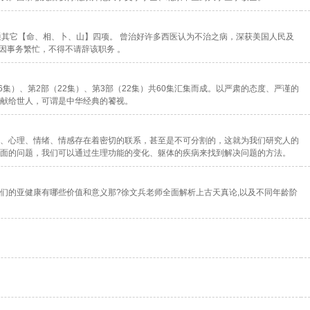
通其它【命、相、卜、山】四项。 曾治好许多西医认为不治之病，深获美国人民及
。后因事务繁忙，不得不请辞该职务 。
集）、第2部（22集）、第3部（22集）共60集汇集而成。以严肃的态度、严谨的
献给世人，可谓是中华经典的饕视。
、心理、情绪、情感存在着密切的联系，甚至是不可分割的，这就为我们研究人的
面的问题，我们可以通过生理功能的变化、躯体的疾病来找到解决问题的方法。
们的亚健康有哪些价值和意义那?徐文兵老师全面解析上古天真论,以及不同年龄阶