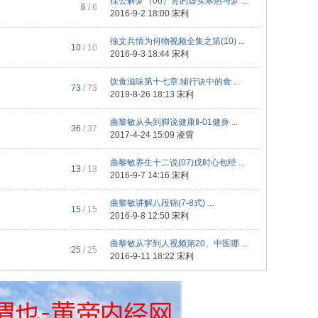
徐公解梦（06）肾的虚实寒热与梦 ...
6
/ 6
2016-9-2 18:00
宋利
徐文兵情为何物视频全集之第(10) ...
10
/ 10
2016-9-3 18:44
宋利
饮食滋味第十七章:辅行诀中的食 ...
73
/ 73
2019-8-26 18:13
宋利
曲黎敏从头到脚说健康Ⅱ-01健身 ...
36
/ 37
2017-4-24 15:09
凌霄
曲黎敏养生十二说(07)戌时心包经 ...
13
/ 13
2016-9-7 14:16
宋利
曲黎敏讲解八段锦(7-8式) ...
15
/ 15
2016-9-8 12:50
宋利
曲黎敏从字到人视频第20、中医哪 ...
25
/ 25
2016-9-11 18:22
宋利