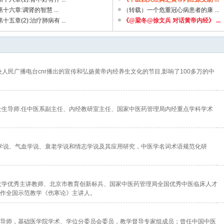
十六章:调肾的智慧 ...
（转载）一个危重冠心病患者的康 ...
五章(2):治疗肺病有 ...
《@梁冬@徐文兵 对话黄帝内经》 ...
人民广播电台cnr播出的宣传和弘扬黄帝内经养生文化的节目,影响了100多万的中
士生导师.任中医系副主任、内经教研室主任、国家中医药管理局内经重点学科学术
像学说、气血学说、衰老学说和情志学说及其应用研究，中医学名词术语规范化研
大学优秀主讲教师、北京市教育创新标兵、国家中医药管理局全国优秀中医临床人才
作全国示范教学《伤寒论》主讲人。
导师，基础医学院学术、学位分委员会委员，教学督导专家组成员；曾任中国中医