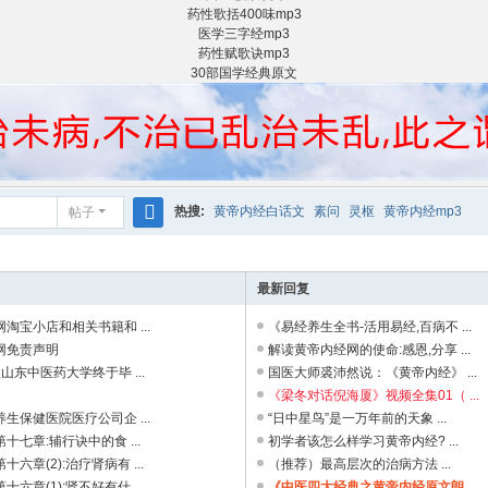
药性歌括400味mp3
医学三字经mp3
药性赋歌诀mp3
30部国学经典原文
热搜:
黄帝内经白话文
素问
灵枢
黄帝内经mp3
帖子
搜
索
最新回复
淘宝小店和相关书籍和 ...
《易经养生全书-活用易经,百病不 ...
网免责声明
解读黄帝内经网的使命:感恩,分享 ...
从山东中医药大学终于毕 ...
国医大师裘沛然说：《黄帝内经》 ...
《梁冬对话倪海厦》视频全集01（ ...
生保健医院医疗公司企 ...
“日中星鸟”是一万年前的天象 ...
十七章:辅行诀中的食 ...
初学者该怎么样学习黄帝内经? ...
六章(2):治疗肾病有 ...
（推荐）最高层次的治病方法 ...
六章(1):肾不好有什 ...
《中医四大经典之黄帝内经原文朗 ...