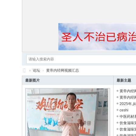
»
论坛
›
黄帝内经网视频汇总
黄
最新图片
最新主题
帝
黄帝内经网
内
黄帝内经
2025年,
经
ceshi
中医药材养
饮食滋味第
饮食滋味第十
饮食滋味第十