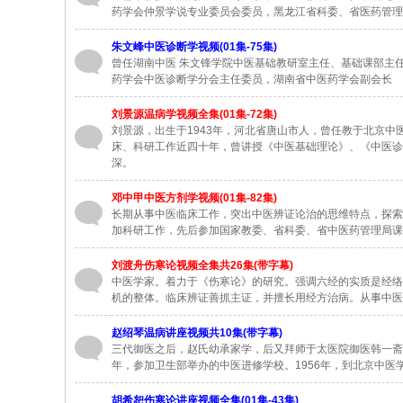
药学会仲景学说专业委员会委员，黑龙江省科委、省医药管理
朱文峰中医诊断学视频(01集-75集)
曾任湖南中医 朱文锋学院中医基础教研室主任、基础课部主
药学会中医诊断学分会主任委员，湖南省中医药学会副会长
刘景源温病学视频全集(01集-72集)
刘景源，出生于1943年，河北省唐山市人，曾任教于北京
床、科研工作近四十年，曾讲授《中医基础理论》、《中医诊
深。
邓中甲中医方剂学视频(01集-82集)
长期从事中医临床工作，突出中医辨证论治的思维特点，探索
加科研工作，先后参加国家教委、省科委、省中医药管理局课
刘渡舟伤寒论视频全集共26集(带字幕)
中医学家。着力于《伤寒论》的研究。强调六经的实质是经络
机的整体。临床辨证善抓主证，并擅长用经方治病。从事中医
赵绍琴温病讲座视频共10集(带字幕)
三代御医之后，赵氏幼承家学，后又拜师于太医院御医韩一斋、
年，参加卫生部举办的中医进修学校。1956年，到北京中医
胡希恕伤寒论讲座视频全集(01集-43集)