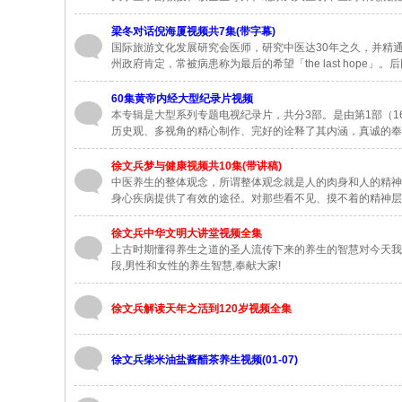
梁冬对话倪海厦视频共7集(带字幕)
国际旅游文化发展研究会医师，研究中医达30年之久，并精
州政府肯定，常被病患称为最后的希望「the last hope」
60集黄帝内经大型纪录片视频
本专辑是大型系列专题电视纪录片，共分3部。是由第1部（16
历史观、多视角的精心制作、完好的诠释了其内涵，真诚的奉
徐文兵梦与健康视频共10集(带讲稿)
中医养生的整体观念，所谓整体观念就是人的肉身和人的精神
身心疾病提供了有效的途径。对那些看不见、摸不着的精神层
徐文兵中华文明大讲堂视频全集
上古时期懂得养生之道的圣人流传下来的养生的智慧对今天我
段,男性和女性的养生智慧,奉献大家!
徐文兵解读天年之活到120岁视频全集
徐文兵柴米油盐酱醋茶养生视频(01-07)