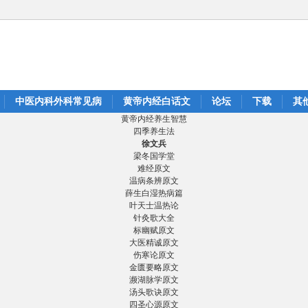
中医内科外科常见病
黄帝内经白话文
论坛
下载
其
黄帝内经养生智慧
四季养生法
徐文兵
梁冬国学堂
难经原文
温病条辨原文
薛生白湿热病篇
叶天士温热论
针灸歌大全
标幽赋原文
大医精诚原文
伤寒论原文
金匮要略原文
濒湖脉学原文
汤头歌诀原文
四圣心源原文