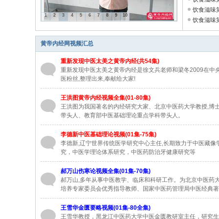
饮食滋味第
1
2
3
4
5
6
7
8
9
10
饮食滋味第十
黄帝内经网视频汇总
重新发现中医太美之黄帝内经(共54集)
重新发现中医太美之黄帝内经是徐文兵老师和梁冬2009在中央
医粉丝,整理出来,奉献给大家!
王洪图黄帝内经视频全集(01-80集)
王洪图为我国著名的内经研究大家、北京中医药大学教授,博
带头人、教育部中医基础理论重点学科带头人。
李德新中医基础理论视频(01集-75集)
李德新,辽宁世界传统医学研究中心主任,长期致力于中医藏
究，中医学理论体系研究，中医药防治牙健康研究等
郝万山伤寒论视频全集(01集-70集)
郝万山,多年从事中医教学、临床和科研工作。为北京中医药
培养专家委员会优秀指导教师、国家中医药管理局中医经典著
王雪华金匮要略视频(01集-80全集)
王雪华教授，黑龙江中医药大学中医金匮教研室主任，研究生