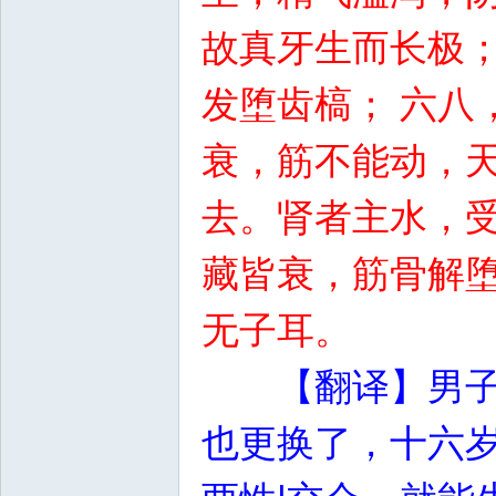
故真牙生而长极；
发堕齿槁； 六八
衰，筋不能动，天
去。肾者主水，受
藏皆衰，筋骨解
无子耳。
【翻译】男
也更换了，十六