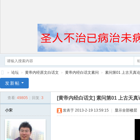
»
论坛
›
黄帝内经原文白话文
›
黄帝内经白话文素问
›
素问第01 上古天真
黄
发新帖
帝
[黄帝内经白话文]
素问第01 上古天真
查看:
49805
|
回复:
3
内
经
小宋
发表于 2013-2-19 13:59:15
|
显示全部楼层