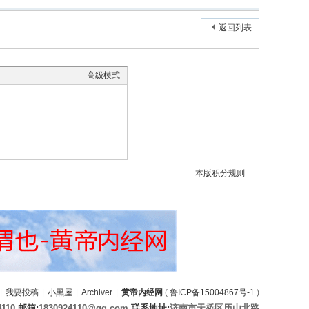
返回列表
高级模式
本版积分规则
|
我要投稿
|
小黑屋
|
Archiver
|
黄帝内经网
(
鲁ICP备15004867号-1
)
4110
邮箱:
1830924110@qq.com
联系地址:
济南市天桥区历山北路