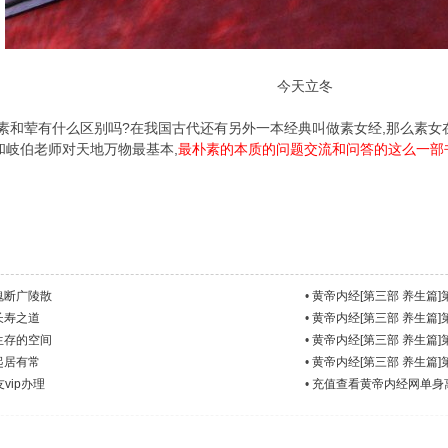
今天立冬
,素和荤有什么区别吗?在我国古代还有另外一本经典叫做素女经,那么素
和岐伯老师对天地万物最基本,
最朴素的本质的问题交流和问答的这么一部书
：魂断广陵散
•
黄帝内经[第三部 养生篇]
长寿之道
•
黄帝内经[第三部 养生篇]
：生存的空间
•
黄帝内经[第三部 养生篇]
起居有常
•
黄帝内经[第三部 养生篇]
vip办理
•
充值查看黄帝内经网单身