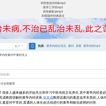
药性歌括400味mp3
医学三字经mp3
药性赋歌诀mp3
30部国学经典原文
热搜:
黄帝内经白话文
素问
灵枢
黄帝内经mp3
帖子
搜
帝内经素问中素的含义
索
复制链接]
显示全部楼层
节.很多人越来越多的开始关注和学习中医传统文化养生.其中黄帝内经是必
其成教授讲解的黄帝内经讲座,
张其成
教授说素问的素是追求本质的,人体
问,素是对平常的,普通的人体生命活动进行的黄帝和岐伯老师的问答.