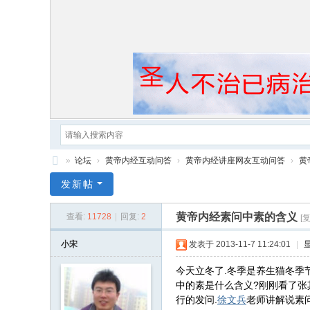
»
论坛
›
黄帝内经互动问答
›
黄帝内经讲座网友互动问答
›
黄
黄
发新帖
帝
黄帝内经素问中素的含义
查看:
11728
|
回复:
2
[
内
经
小宋
发表于 2013-11-7 11:24:01
|
今天立冬了.冬季是养生猫冬季
中的素是什么含义?刚刚看了张
行的发问.
徐文兵
老师讲解说素