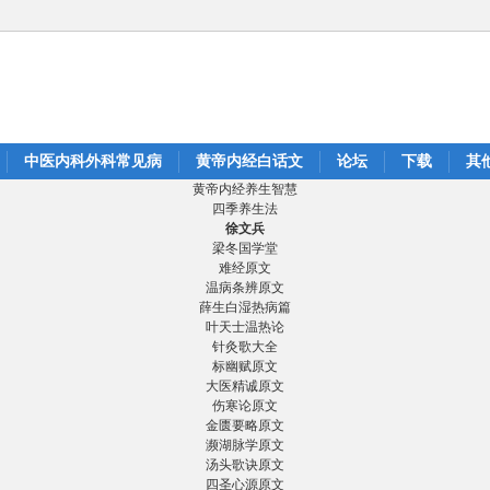
中医内科外科常见病
黄帝内经白话文
论坛
下载
其
黄帝内经养生智慧
四季养生法
徐文兵
梁冬国学堂
难经原文
温病条辨原文
薛生白湿热病篇
叶天士温热论
针灸歌大全
标幽赋原文
大医精诚原文
伤寒论原文
金匮要略原文
濒湖脉学原文
汤头歌诀原文
四圣心源原文