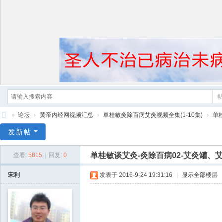
»
论坛
›
黄帝内经网视频汇总
›
单桂敏灸除百病艾灸视频全集(1-10集)
›
单
黄
发新帖
帝
单桂敏谈艾灸-灸除百病02-艾灸罐、
查看:
5815
|
回复:
0
内
经
宋利
发表于 2016-9-24 19:31:16
|
显示全部楼层