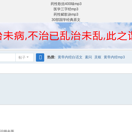
药性歌括400味mp3
医学三字经mp3
药性赋歌诀mp3
30部国学经典原文
热搜:
黄帝内经白话文
素问
灵枢
黄帝内经mp3
帖子
搜
索
错 知识很全面