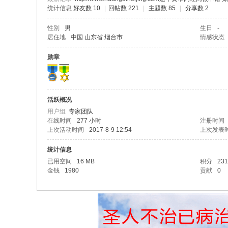
统计信息
好友数 10
|
回帖数 221
|
主题数 85
|
分享数 2
性别
男
生日
-
居住地
中国 山东省 烟台市
情感状态
勋章
活跃概况
用户组
专家团队
在线时间
277 小时
注册时间
上次活动时间
2017-8-9 12:54
上次发表
统计信息
已用空间
16 MB
积分
231
金钱
1980
贡献
0