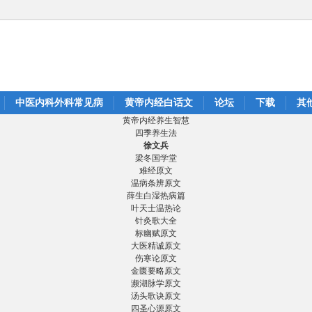
中医内科外科常见病
黄帝内经白话文
论坛
下载
其
黄帝内经养生智慧
四季养生法
徐文兵
梁冬国学堂
难经原文
温病条辨原文
薛生白湿热病篇
叶天士温热论
针灸歌大全
标幽赋原文
大医精诚原文
伤寒论原文
金匮要略原文
濒湖脉学原文
汤头歌诀原文
四圣心源原文